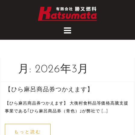
コ
ン
テ
ン
ツ
へ
ス
キ
ッ
月:
2026年3月
プ
【ひら麻呂商品券つかえます】
【ひら麻呂商品券つかえます】 大衡村食料品等価格高騰支援
事業である｢ひら麻呂商品券（青色）｣が弊社で […]
もっと読む