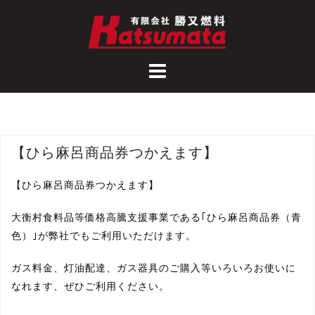
コ
ン
テ
ン
ツ
へ
ス
キ
【ひら麻呂商品券つかえます】
ッ
プ
【ひら麻呂商品券つかえます】
大衡村食料品等価格高騰支援事業である｢ひら麻呂商品券（青
色）｣が弊社でもご利用いただけます。
ガス料金、灯油配達、ガス器具のご購入等いろいろお使いに
なれます、ぜひご利用ください。