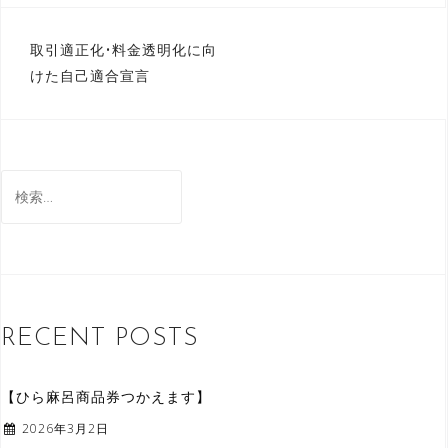
取引適正化•料金透明化に向
投
けた自己適合宣言
稿
ナ
ビ
検
ゲ
索
ー
:
シ
ョ
ン
RECENT POSTS
【ひら麻呂商品券つかえます】
2026年3月2日