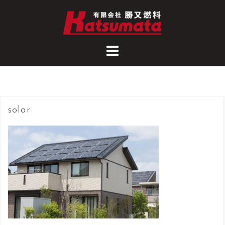
コ
ン
テ
ン
ツ
へ
ス
キ
solar
ッ
プ