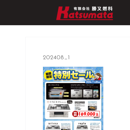
コ
ン
テ
ン
ツ
へ
ス
キ
202408_1
ッ
プ