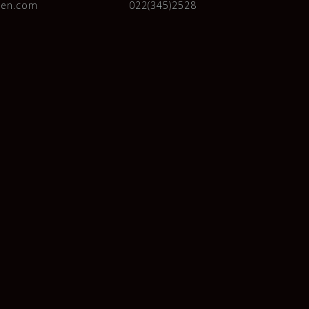
nen.com
022(345)2528