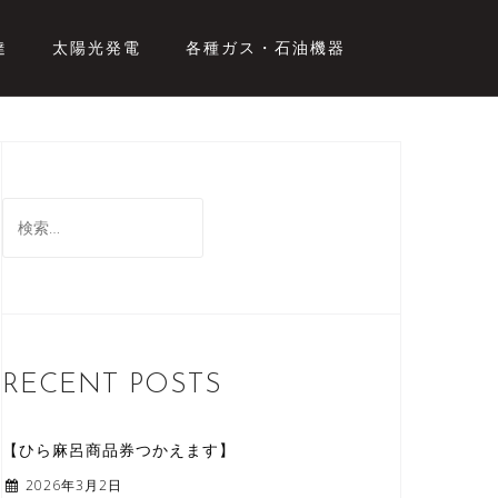
達
太陽光発電
各種ガス・石油機器
検
索
:
RECENT POSTS
【ひら麻呂商品券つかえます】
2026年3月2日