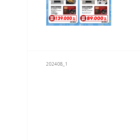
202408_1
投
稿
ナ
ビ
ゲ
ー
シ