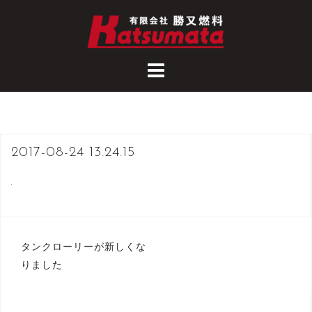
コ
ン
テ
ン
ツ
へ
ス
キ
2017-08-24 13.24.15
ッ
プ
タンクローリーが新しくな
投
りました
稿
ナ