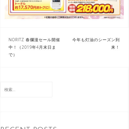
NORITZ 春爛漫セール開催
今年も灯油のシーズン到
投
中！（2019年4月末日ま
来！
稿
で）
ナ
ビ
ゲ
検
ー
索
:
シ
ョ
ン