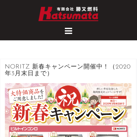
コ
ン
テ
ン
ツ
へ
ス
キ
NORITZ 新春キャンペーン開催中！（2020
ッ
年3月末日まで）
プ