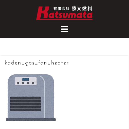
コ
ン
テ
ン
ツ
へ
ス
キ
kaden_gas_fan_heater
ッ
プ