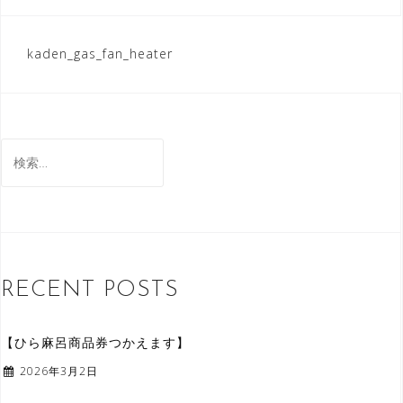
kaden_gas_fan_heater
投
稿
ナ
検
ビ
索
ゲ
:
ー
シ
ョ
RECENT POSTS
ン
【ひら麻呂商品券つかえます】
2026年3月2日