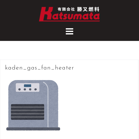
コ
ン
テ
ン
ツ
へ
ス
キ
kaden_gas_fan_heater
ッ
プ