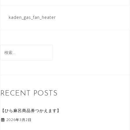
kaden_gas_fan_heater
投
稿
ナ
検
ビ
索
ゲ
:
ー
シ
ョ
RECENT POSTS
ン
【ひら麻呂商品券つかえます】
2026年3月2日